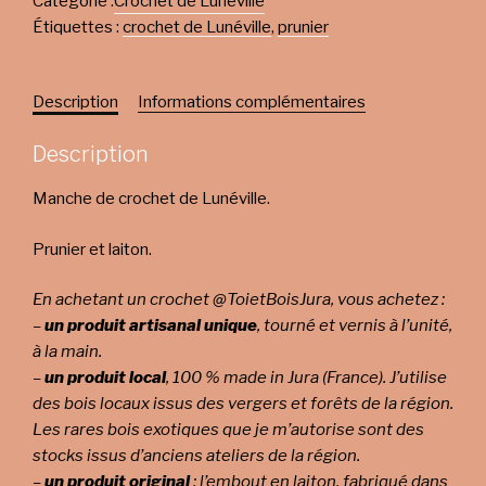
Catégorie :
Crochet de Lunéville
Étiquettes :
crochet de Lunéville
,
prunier
Description
Informations complémentaires
Description
Manche de crochet de Lunéville.
Prunier et laiton.
En achetant un crochet @ToietBoisJura, vous achetez :
–
un produit artisanal unique
, tourné et vernis à l’unité,
à la main.
–
un produit local
, 100 % made in Jura (France). J’utilise
des bois locaux issus des vergers et forêts de la région.
Les rares bois exotiques que je m’autorise sont des
stocks issus d’anciens ateliers de la région.
–
un produit original
: l’embout en laiton, fabriqué dans