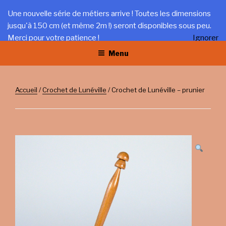
Aller
LA TRÉFILERIE
Une nouvelle série de métiers arrive ! Toutes les dimensions
au
jusqu'à 150 cm (et même 2m !) seront disponibles sous peu.
Gîte et artisanat au coeur du Jura
contenu
Merci pour votre patience !
Ignorer
principal
Menu
Accueil
/
Crochet de Lunéville
/ Crochet de Lunéville – prunier