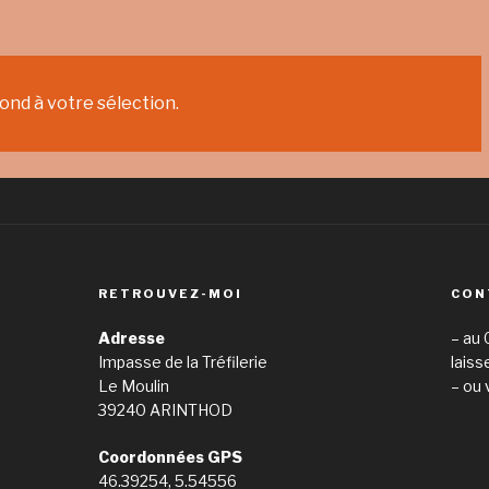
nd à votre sélection.
RETROUVEZ-MOI
CON
Adresse
– au 
Impasse de la Tréfilerie
laiss
Le Moulin
– ou 
39240 ARINTHOD
Coordonnées GPS
46.39254, 5.54556