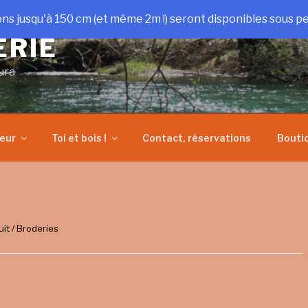
ons jusqu'à 150 cm (et même 2m !) seront disponibles sous pe
ERIE
ura
heur
Toi et bois !
Contact, réservations
Bouti
it / Broderies