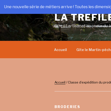
Aller
Une nouvelle série de métiers arrive ! Toutes les dimensi
au
LA TRÉFIL
contenu
principal
Gîte et artisanat au coeur du J
Accueil
Gîte le Martin-pêc
Accueil
/ Classe d’expédition du produ
BRODERIES