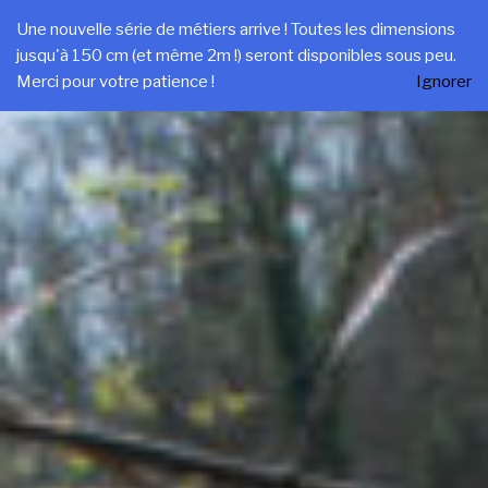
Aller
Une nouvelle série de métiers arrive ! Toutes les dimensions
au
jusqu'à 150 cm (et même 2m !) seront disponibles sous peu.
contenu
Merci pour votre patience !
Ignorer
principal