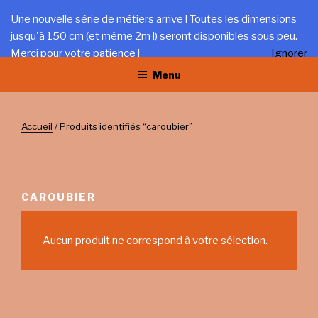
Aller
LA TRÉFILERIE
Une nouvelle série de métiers arrive ! Toutes les dimensions
au
jusqu'à 150 cm (et même 2m !) seront disponibles sous peu.
Gîte et artisanat au coeur du Jura
contenu
Merci pour votre patience !
Ignorer
principal
Menu
Accueil
/ Produits identifiés “caroubier”
CAROUBIER
Aucun produit ne correspond à votre sélection.