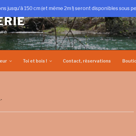
ons jusqu'à 150 cm (et même 2m !) seront disponibles sous pe
ERIE
ura
heur
Toi et bois !
Contact, réservations
Bouti
r”