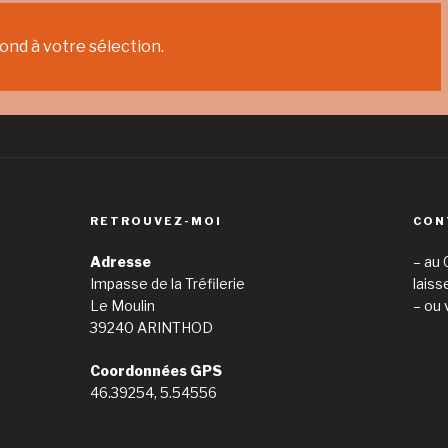
nd à votre sélection.
RETROUVEZ-MOI
CON
Adresse
– au 
Impasse de la Tréfilerie
laiss
Le Moulin
– ou 
39240 ARINTHOD
Coordonnées GPS
46.39254, 5.54556