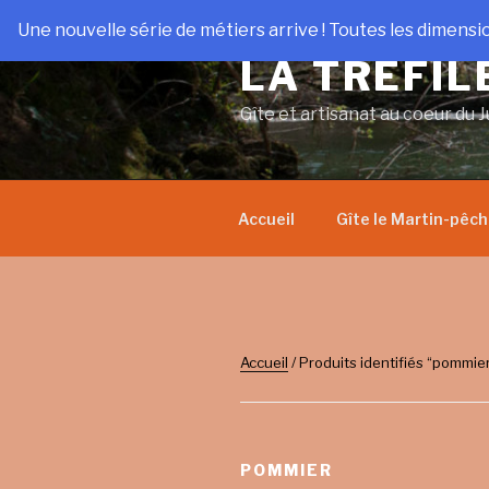
Aller
Une nouvelle série de métiers arrive ! Toutes les dimensi
au
LA TRÉFIL
contenu
principal
Gîte et artisanat au coeur du J
Accueil
Gîte le Martin-pêc
Accueil
/ Produits identifiés “pommie
POMMIER