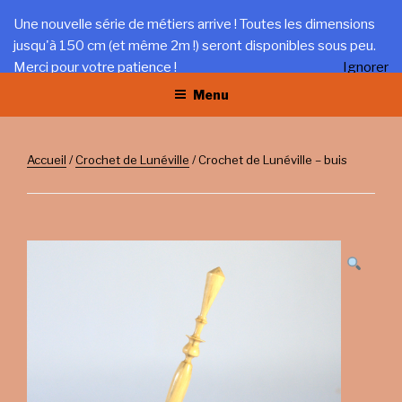
Aller
LA TRÉFILERIE
Une nouvelle série de métiers arrive ! Toutes les dimensions
au
jusqu'à 150 cm (et même 2m !) seront disponibles sous peu.
Gîte et artisanat au coeur du Jura
contenu
Merci pour votre patience !
Ignorer
principal
Menu
Accueil
/
Crochet de Lunéville
/ Crochet de Lunéville – buis