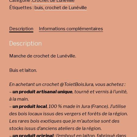
Catégorie :
Crochet de Lunéville
Étiquettes :
buis
,
crochet de Lunéville
Description
Informations complémentaires
Description
Manche de crochet de Lunéville.
Buis et laiton.
En achetant un crochet @ToietBoisJura, vous achetez :
–
un produit artisanal unique
, tourné et vernis à l’unité,
à la main.
–
un produit local
, 100 % made in Jura (France). J’utilise
des bois locaux issus des vergers et forêts de la région.
Les rares bois exotiques que je m’autorise sont des
stocks issus d’anciens ateliers de la région.
–
un produit original
: l’embout en laiton, fabriqué dans