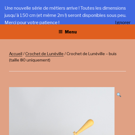
Aller
LA TRÉFILERIE
Une nouvelle série de métiers arrive ! Toutes les dimensions
au
jusqu'à 150 cm (et même 2m !) seront disponibles sous peu.
Gîte et artisanat au coeur du Jura
contenu
Merci pour votre patience !
Ignorer
principal
Menu
Accueil
/
Crochet de Lunéville
/ Crochet de Lunéville – buis
(taille 80 uniquement)