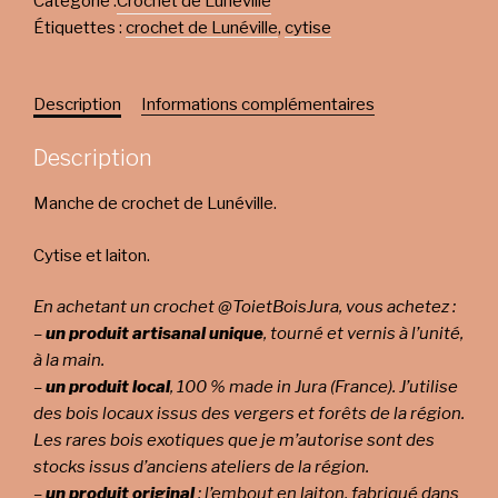
Catégorie :
Crochet de Lunéville
Étiquettes :
crochet de Lunéville
,
cytise
Description
Informations complémentaires
Description
Manche de crochet de Lunéville.
Cytise et laiton.
En achetant un crochet @ToietBoisJura, vous achetez :
–
un produit artisanal unique
, tourné et vernis à l’unité,
à la main.
–
un produit local
, 100 % made in Jura (France). J’utilise
des bois locaux issus des vergers et forêts de la région.
Les rares bois exotiques que je m’autorise sont des
stocks issus d’anciens ateliers de la région.
–
un produit original
: l’embout en laiton, fabriqué dans