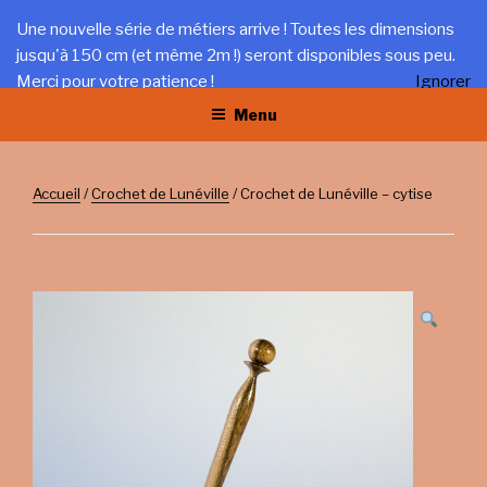
Aller
LA TRÉFILERIE
Une nouvelle série de métiers arrive ! Toutes les dimensions
au
jusqu'à 150 cm (et même 2m !) seront disponibles sous peu.
Gîte et artisanat au coeur du Jura
contenu
Merci pour votre patience !
Ignorer
principal
Menu
Accueil
/
Crochet de Lunéville
/ Crochet de Lunéville – cytise