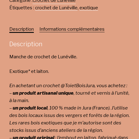
Catégorie :
Crochet de Lunéville
Étiquettes :
crochet de Lunéville
,
exotique
Description
Informations complémentaires
Description
Manche de crochet de Lunéville.
Exotique* et laiton.
En achetant un crochet @ToietBoisJura, vous achetez :
–
un produit artisanal unique
, tourné et vernis à l’unité,
à la main.
–
un produit local
, 100 % made in Jura (France). J’utilise
des bois locaux issus des vergers et forêts de la région.
Les rares bois exotiques que je m’autorise sont des
stocks issus d’anciens ateliers de la région.
–
un produit original
: l’embout en laiton, fabriqué dans