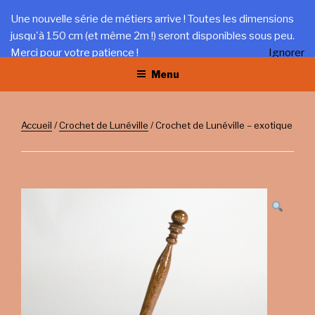
Aller
LA TRÉFILERIE
Une nouvelle série de métiers arrive ! Toutes les dimensions
au
jusqu'à 150 cm (et même 2m !) seront disponibles sous peu.
Gîte et artisanat au coeur du Jura
contenu
Merci pour votre patience !
Ignorer
principal
Menu
Accueil
/
Crochet de Lunéville
/ Crochet de Lunéville – exotique