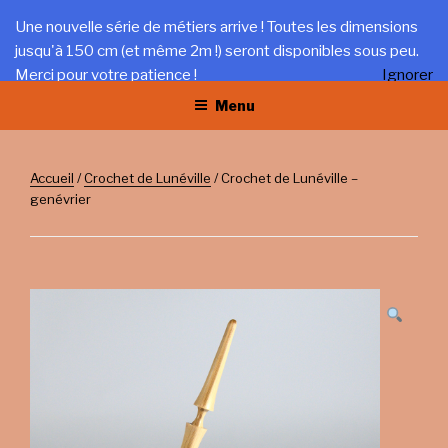
Aller
LA TRÉFILERIE
Une nouvelle série de métiers arrive ! Toutes les dimensions
au
jusqu'à 150 cm (et même 2m !) seront disponibles sous peu.
Gîte et artisanat au coeur du Jura
contenu
Merci pour votre patience !
Ignorer
principal
Menu
Accueil
/
Crochet de Lunéville
/ Crochet de Lunéville –
genévrier