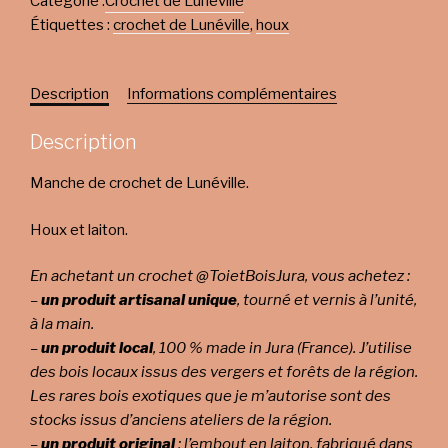
Catégorie :
Crochet de Lunéville
Étiquettes :
crochet de Lunéville
,
houx
Description
Informations complémentaires
Description
Manche de crochet de Lunéville.
Houx et laiton.
En achetant un crochet @ToietBoisJura, vous achetez :
–
un produit artisanal unique
, tourné et vernis à l’unité,
à la main.
–
un produit local
, 100 % made in Jura (France). J’utilise
des bois locaux issus des vergers et forêts de la région.
Les rares bois exotiques que je m’autorise sont des
stocks issus d’anciens ateliers de la région.
–
un produit original
: l’embout en laiton, fabriqué dans