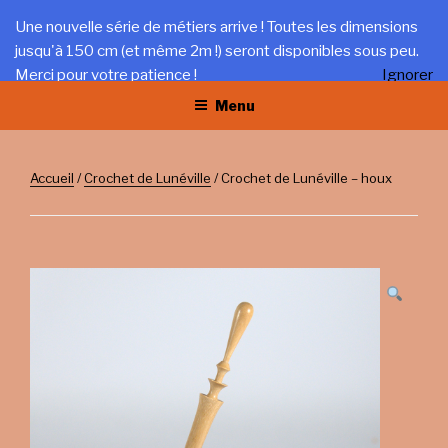
Aller
LA TRÉFILERIE
Une nouvelle série de métiers arrive ! Toutes les dimensions
au
jusqu'à 150 cm (et même 2m !) seront disponibles sous peu.
Gîte et artisanat au coeur du Jura
contenu
Merci pour votre patience !
Ignorer
principal
Menu
Accueil
/
Crochet de Lunéville
/ Crochet de Lunéville – houx