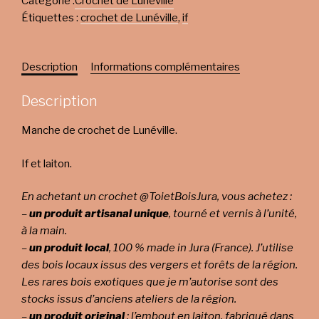
Catégorie :
Crochet de Lunéville
Étiquettes :
crochet de Lunéville
,
if
Description
Informations complémentaires
Description
Manche de crochet de Lunéville.
If et laiton.
En achetant un crochet @ToietBoisJura, vous achetez :
–
un produit artisanal unique
, tourné et vernis à l’unité,
à la main.
–
un produit local
, 100 % made in Jura (France). J’utilise
des bois locaux issus des vergers et forêts de la région.
Les rares bois exotiques que je m’autorise sont des
stocks issus d’anciens ateliers de la région.
–
un produit original
: l’embout en laiton, fabriqué dans