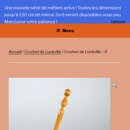
Aller
LA TRÉFILERIE
Une nouvelle série de métiers arrive ! Toutes les dimensions
au
jusqu'à 150 cm (et même 2m !) seront disponibles sous peu.
Gîte et artisanat au coeur du Jura
contenu
Merci pour votre patience !
Ignorer
principal
Menu
Accueil
/
Crochet de Lunéville
/ Crochet de Lunéville – if