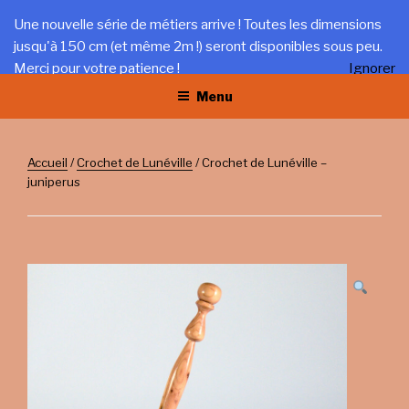
Aller
LA TRÉFILERIE
Une nouvelle série de métiers arrive ! Toutes les dimensions
au
jusqu'à 150 cm (et même 2m !) seront disponibles sous peu.
Gîte et artisanat au coeur du Jura
contenu
Merci pour votre patience !
Ignorer
principal
Menu
Accueil
/
Crochet de Lunéville
/ Crochet de Lunéville –
juniperus