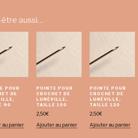
-être aussi…
E POUR
POINTE POUR
POINTE POUR
HET DE
CROCHET DE
CROCHET DE
ILLE,
LUNÉVILLE,
LUNÉVILLE,
E 90
TAILLE 100
TAILLE 120
2,50
€
2,50
€
 au panier
Ajouter au panier
Ajouter au panier