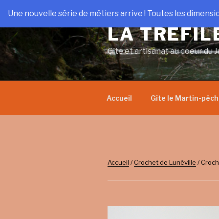
Aller
Une nouvelle série de métiers arrive ! Toutes les dimensi
au
LA TRÉFIL
contenu
principal
Gîte et artisanat au coeur du J
Accueil
Gîte le Martin-pêc
Accueil
/
Crochet de Lunéville
/ Croch