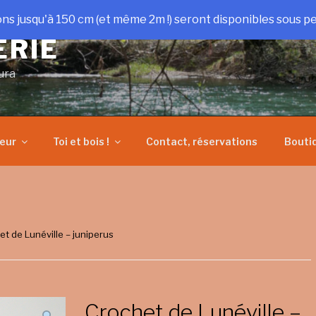
ons jusqu'à 150 cm (et même 2m !) seront disponibles sous pe
ERIE
ura
heur
Toi et bois !
Contact, réservations
Bouti
et de Lunéville – juniperus
Crochet de Lunéville –