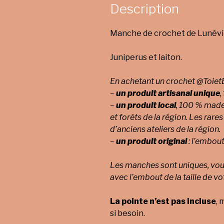
Description
Manche de crochet de Lunévil
Juniperus et laiton.
En achetant un crochet @ToietB
–
un produit artisanal unique
,
–
un produit local
, 100 % made 
et forêts de la région.
Les rares
d’anciens ateliers de la région.
–
un produit original
: l’embout
Les manches sont uniques, vous
avec l’embout de la taille de vo
La pointe n’est pas incluse
, 
si besoin.