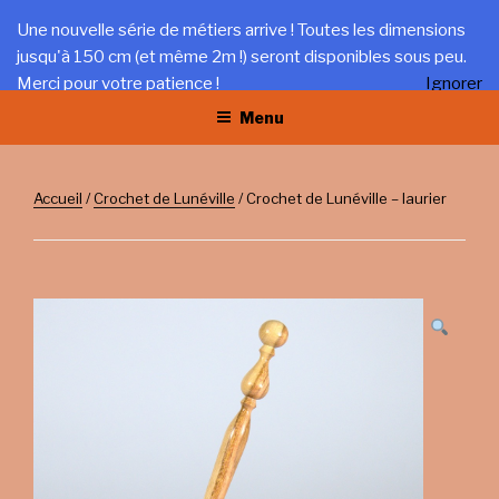
Aller
LA TRÉFILERIE
Une nouvelle série de métiers arrive ! Toutes les dimensions
au
jusqu'à 150 cm (et même 2m !) seront disponibles sous peu.
Gîte et artisanat au coeur du Jura
contenu
Merci pour votre patience !
Ignorer
principal
Menu
Accueil
/
Crochet de Lunéville
/ Crochet de Lunéville – laurier