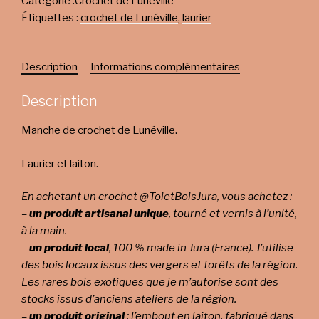
Catégorie :
Crochet de Lunéville
Étiquettes :
crochet de Lunéville
,
laurier
Description
Informations complémentaires
Description
Manche de crochet de Lunéville.
Laurier et laiton.
En achetant un crochet @ToietBoisJura, vous achetez :
–
un produit artisanal unique
, tourné et vernis à l’unité,
à la main.
–
un produit local
, 100 % made in Jura (France). J’utilise
des bois locaux issus des vergers et forêts de la région.
Les rares bois exotiques que je m’autorise sont des
stocks issus d’anciens ateliers de la région.
–
un produit original
: l’embout en laiton, fabriqué dans