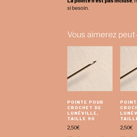
La pointe n’est pas incluse
, 
si besoin.
Vous aimerez peut
POINTE POUR
POINT
CROCHET DE
CROC
LUNÉVILLE,
LUNÉV
TAILLE 90
TAILL
2,50
€
2,50
€