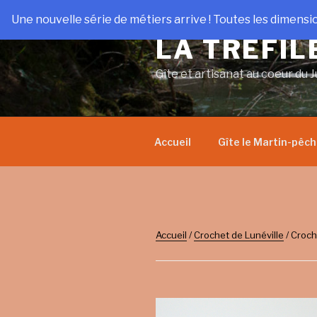
Aller
Une nouvelle série de métiers arrive ! Toutes les dimensi
au
LA TRÉFIL
contenu
principal
Gîte et artisanat au coeur du J
Accueil
Gîte le Martin-pêc
Accueil
/
Crochet de Lunéville
/ Croch