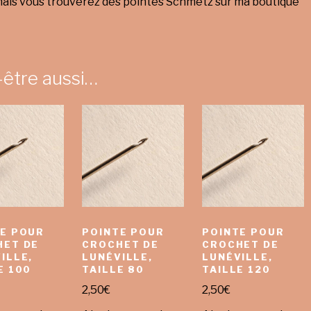
mais vous trouverez des pointes Schmetz sur ma boutique
-être aussi…
E POUR
POINTE POUR
POINTE POUR
HET DE
CROCHET DE
CROCHET DE
ILLE,
LUNÉVILLE,
LUNÉVILLE,
E 100
TAILLE 80
TAILLE 120
2,50
€
2,50
€