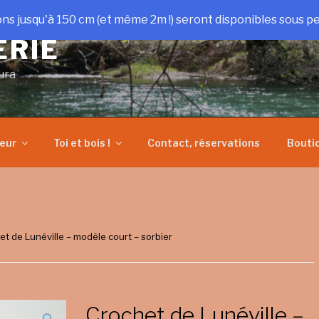
ons jusqu'à 150 cm (et même 2m !) seront disponibles sous pe
ERIE
ura
heur
Toi et bois !
Contact, réservations
Bouti
et de Lunéville – modèle court – sorbier
Crochet de Lunéville –