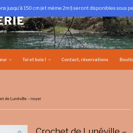
ons jusqu'à 150 cm (et même 2m !) seront disponibles sous pe
ERIE
ura
heur
Toi et bois !
Contact, réservations
Bouti
et de Lunéville – noyer
Crochet de Lunéville –