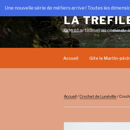
Aller
Une nouvelle série de métiers arrive ! Toutes les dimensi
au
LA TRÉFIL
contenu
principal
Gîte et artisanat au coeur du J
Accueil
Gîte le Martin-pêc
Accueil
/
Crochet de Lunéville
/ Croch