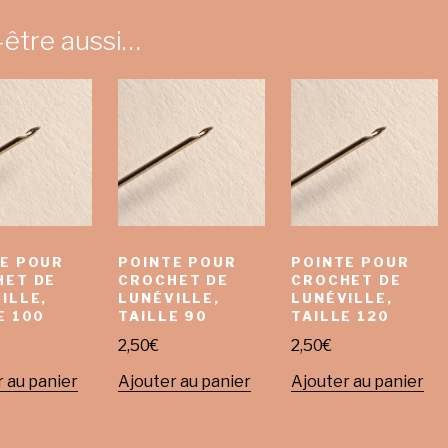
-être aussi…
E POUR
POINTE POUR
POINTE POUR
HET DE
CROCHET DE
CROCHET DE
ILLE,
LUNÉVILLE,
LUNÉVILLE,
E 100
TAILLE 90
TAILLE 120
2,50
€
2,50
€
 au panier
Ajouter au panier
Ajouter au panier