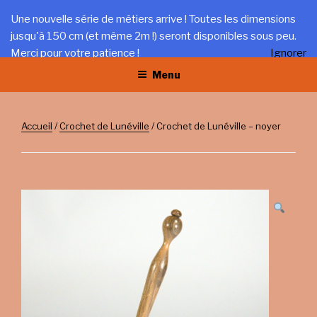
Aller
LA TRÉFILERIE
Une nouvelle série de métiers arrive ! Toutes les dimensions
au
jusqu'à 150 cm (et même 2m !) seront disponibles sous peu.
Gîte et artisanat au coeur du Jura
contenu
Merci pour votre patience !
Ignorer
principal
Menu
Accueil
/
Crochet de Lunéville
/ Crochet de Lunéville – noyer