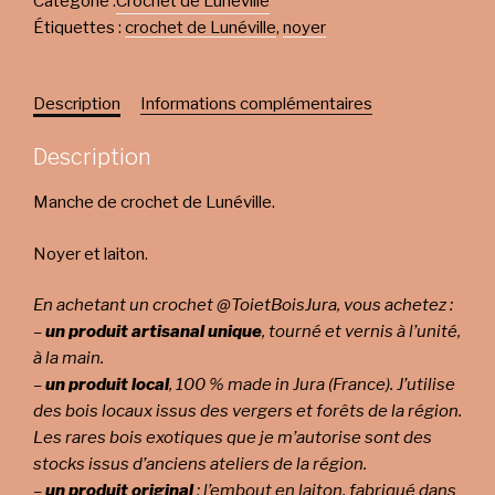
Catégorie :
Crochet de Lunéville
Étiquettes :
crochet de Lunéville
,
noyer
Description
Informations complémentaires
Description
Manche de crochet de Lunéville.
Noyer et laiton.
En achetant un crochet @ToietBoisJura, vous achetez :
–
un produit artisanal unique
, tourné et vernis à l’unité,
à la main.
–
un produit local
, 100 % made in Jura (France). J’utilise
des bois locaux issus des vergers et forêts de la région.
Les rares bois exotiques que je m’autorise sont des
stocks issus d’anciens ateliers de la région.
–
un produit original
: l’embout en laiton, fabriqué dans