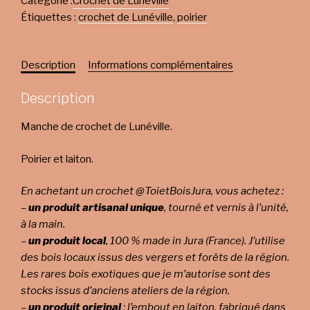
Catégorie :
Crochet de Lunéville
Étiquettes :
crochet de Lunéville
,
poirier
Description
Informations complémentaires
Description
Manche de crochet de Lunéville.
Poirier et laiton.
En achetant un crochet @ToietBoisJura, vous achetez :
–
un produit artisanal unique
, tourné et vernis à l’unité,
à la main.
–
un produit local
, 100 % made in Jura (France). J’utilise
des bois locaux issus des vergers et forêts de la région.
Les rares bois exotiques que je m’autorise sont des
stocks issus d’anciens ateliers de la région.
–
un produit original
: l’embout en laiton, fabriqué dans