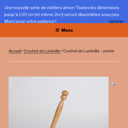
Aller
LA TRÉFILERIE
Une nouvelle série de métiers arrive ! Toutes les dimensions
au
jusqu'à 150 cm (et même 2m !) seront disponibles sous peu.
Gîte et artisanat au coeur du Jura
contenu
Merci pour votre patience !
Ignorer
principal
Menu
Accueil
/
Crochet de Lunéville
/ Crochet de Lunéville – poirier