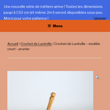
Aller
LA TRÉFILERIE
Une nouvelle série de métiers arrive ! Toutes les dimensions
au
jusqu'à 150 cm (et même 2m !) seront disponibles sous peu.
Gîte et artisanat au coeur du Jura
contenu
Merci pour votre patience !
Ignorer
principal
Menu
Accueil
/
Crochet de Lunéville
/ Crochet de Lunéville – modèle
court – prunier