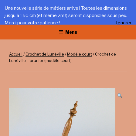
Aller
LA TRÉFILERIE
Une nouvelle série de métiers arrive ! Toutes les dimensions
au
jusqu'à 150 cm (et même 2m !) seront disponibles sous peu.
Gîte et artisanat au coeur du Jura
contenu
Merci pour votre patience !
Ignorer
principal
Menu
Accueil
/
Crochet de Lunéville
/
Modèle court
/ Crochet de
Lunéville – prunier (modèle court)