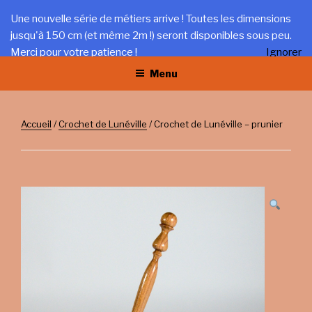
Aller
LA TRÉFILERIE
Une nouvelle série de métiers arrive ! Toutes les dimensions
au
jusqu'à 150 cm (et même 2m !) seront disponibles sous peu.
Gîte et artisanat au coeur du Jura
contenu
Merci pour votre patience !
Ignorer
principal
Menu
Accueil
/
Crochet de Lunéville
/ Crochet de Lunéville – prunier