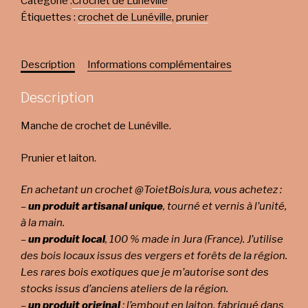
Catégorie :
Crochet de Lunéville
Étiquettes :
crochet de Lunéville
,
prunier
Description
Informations complémentaires
Description
Manche de crochet de Lunéville.
Prunier et laiton.
En achetant un crochet @ToietBoisJura, vous achetez :
–
un produit artisanal unique
, tourné et vernis à l’unité,
à la main.
–
un produit local
, 100 % made in Jura (France). J’utilise
des bois locaux issus des vergers et forêts de la région.
Les rares bois exotiques que je m’autorise sont des
stocks issus d’anciens ateliers de la région.
–
un produit original
: l’embout en laiton, fabriqué dans