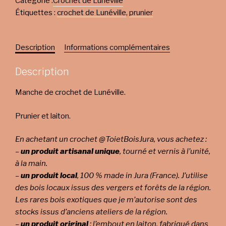
Catégorie :
Crochet de Lunéville
Étiquettes :
crochet de Lunéville
,
prunier
Description
Informations complémentaires
Description
Manche de crochet de Lunéville.
Prunier et laiton.
En achetant un crochet @ToietBoisJura, vous achetez :
–
un produit artisanal unique
, tourné et vernis à l’unité,
à la main.
–
un produit local
, 100 % made in Jura (France). J’utilise
des bois locaux issus des vergers et forêts de la région.
Les rares bois exotiques que je m’autorise sont des
stocks issus d’anciens ateliers de la région.
–
un produit original
: l’embout en laiton, fabriqué dans