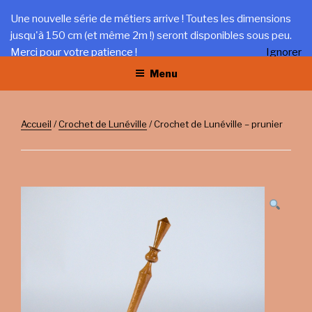
Aller
LA TRÉFILERIE
Une nouvelle série de métiers arrive ! Toutes les dimensions
au
jusqu'à 150 cm (et même 2m !) seront disponibles sous peu.
Gîte et artisanat au coeur du Jura
contenu
Merci pour votre patience !
Ignorer
principal
Menu
Accueil
/
Crochet de Lunéville
/ Crochet de Lunéville – prunier