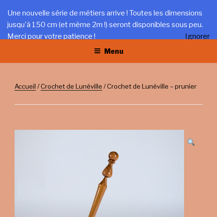
Aller
LA TRÉFILERIE
Une nouvelle série de métiers arrive ! Toutes les dimensions
au
jusqu'à 150 cm (et même 2m !) seront disponibles sous peu.
Gîte et artisanat au coeur du Jura
contenu
Merci pour votre patience !
Ignorer
principal
Menu
Accueil
/
Crochet de Lunéville
/ Crochet de Lunéville – prunier