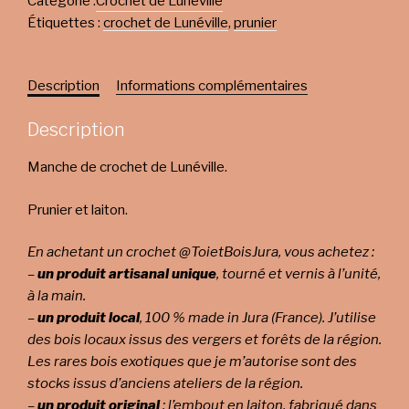
Catégorie :
Crochet de Lunéville
Étiquettes :
crochet de Lunéville
,
prunier
Description
Informations complémentaires
Description
Manche de crochet de Lunéville.
Prunier et laiton.
En achetant un crochet @ToietBoisJura, vous achetez :
–
un produit artisanal unique
, tourné et vernis à l’unité,
à la main.
–
un produit local
, 100 % made in Jura (France). J’utilise
des bois locaux issus des vergers et forêts de la région.
Les rares bois exotiques que je m’autorise sont des
stocks issus d’anciens ateliers de la région.
–
un produit original
: l’embout en laiton, fabriqué dans