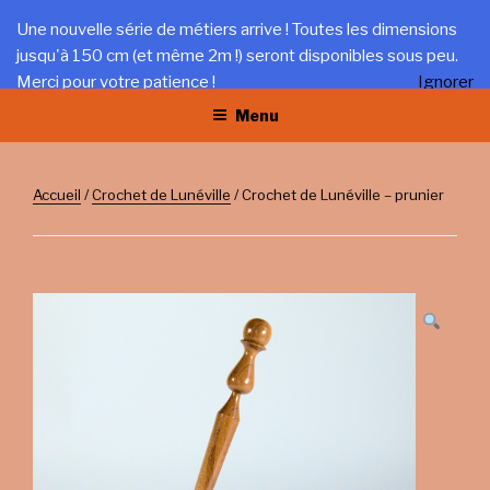
Aller
LA TRÉFILERIE
Une nouvelle série de métiers arrive ! Toutes les dimensions
au
jusqu'à 150 cm (et même 2m !) seront disponibles sous peu.
Gîte et artisanat au coeur du Jura
contenu
Merci pour votre patience !
Ignorer
principal
Menu
Accueil
/
Crochet de Lunéville
/ Crochet de Lunéville – prunier