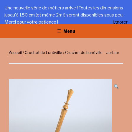
Aller
LA TRÉFILERIE
Une nouvelle série de métiers arrive ! Toutes les dimensions
au
jusqu'à 150 cm (et même 2m !) seront disponibles sous peu.
Gîte et artisanat au coeur du Jura
contenu
Merci pour votre patience !
Ignorer
principal
Menu
Accueil
/
Crochet de Lunéville
/ Crochet de Lunéville – sorbier