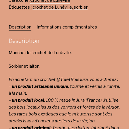
Catégorie :
Crochet de Lunéville
Étiquettes :
crochet de Lunéville
,
sorbier
Description
Informations complémentaires
Description
Manche de crochet de Lunéville.
Sorbier et laiton.
En achetant un crochet @ToietBoisJura, vous achetez :
–
un produit artisanal unique
, tourné et vernis à l’unité,
à la main.
–
un produit local
, 100 % made in Jura (France). J’utilise
des bois locaux issus des vergers et forêts de la région.
Les rares bois exotiques que je m’autorise sont des
stocks issus d’anciens ateliers de la région.
–
un produit original
: l’embout en laiton, fabriqué dans