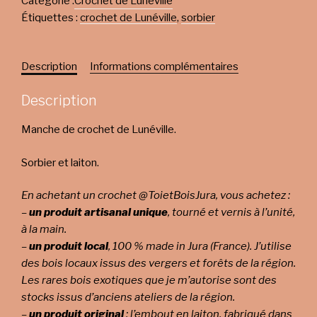
Catégorie :
Crochet de Lunéville
Étiquettes :
crochet de Lunéville
,
sorbier
Description
Informations complémentaires
Description
Manche de crochet de Lunéville.
Sorbier et laiton.
En achetant un crochet @ToietBoisJura, vous achetez :
–
un produit artisanal unique
, tourné et vernis à l’unité,
à la main.
–
un produit local
, 100 % made in Jura (France). J’utilise
des bois locaux issus des vergers et forêts de la région.
Les rares bois exotiques que je m’autorise sont des
stocks issus d’anciens ateliers de la région.
–
un produit original
: l’embout en laiton, fabriqué dans