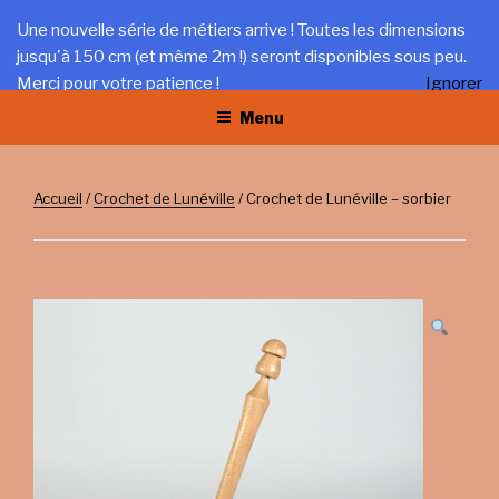
Aller
LA TRÉFILERIE
Une nouvelle série de métiers arrive ! Toutes les dimensions
au
jusqu'à 150 cm (et même 2m !) seront disponibles sous peu.
Gîte et artisanat au coeur du Jura
contenu
Merci pour votre patience !
Ignorer
principal
Menu
Accueil
/
Crochet de Lunéville
/ Crochet de Lunéville – sorbier