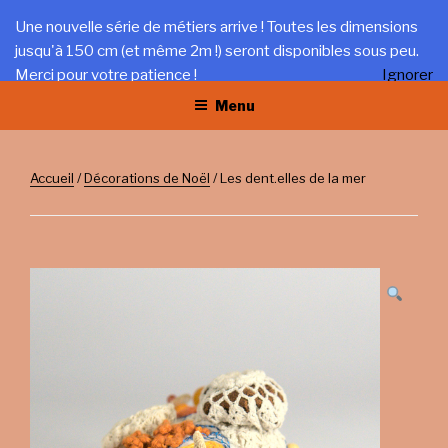
Aller
LA TRÉFILERIE
Une nouvelle série de métiers arrive ! Toutes les dimensions
au
jusqu'à 150 cm (et même 2m !) seront disponibles sous peu.
Gîte et artisanat au coeur du Jura
contenu
Merci pour votre patience !
Ignorer
principal
Menu
Accueil
/
Décorations de Noël
/ Les dent.elles de la mer