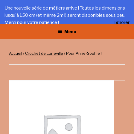
Aller
LA TRÉFILERIE
Une nouvelle série de métiers arrive ! Toutes les dimensions
au
jusqu'à 150 cm (et même 2m !) seront disponibles sous peu.
Gîte et artisanat au coeur du Jura
contenu
Merci pour votre patience !
Ignorer
principal
Menu
Accueil
/
Crochet de Lunéville
/ Pour Anne-Sophie !