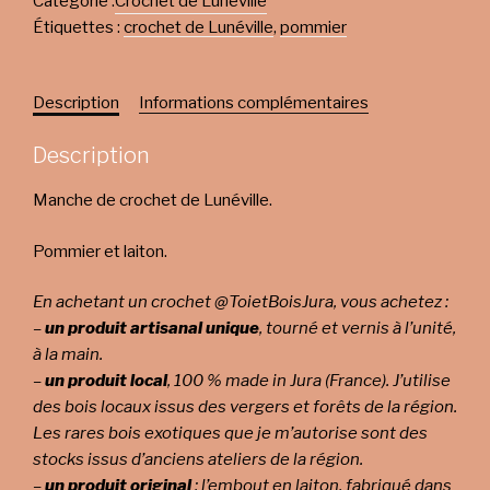
Catégorie :
Crochet de Lunéville
Étiquettes :
crochet de Lunéville
,
pommier
Description
Informations complémentaires
Description
Manche de crochet de Lunéville.
Pommier et laiton.
En achetant un crochet @ToietBoisJura, vous achetez :
–
un produit artisanal unique
, tourné et vernis à l’unité,
à la main.
–
un produit local
, 100 % made in Jura (France). J’utilise
des bois locaux issus des vergers et forêts de la région.
Les rares bois exotiques que je m’autorise sont des
stocks issus d’anciens ateliers de la région.
–
un produit original
: l’embout en laiton, fabriqué dans