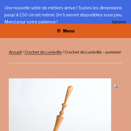
Aller
LA TRÉFILERIE
Une nouvelle série de métiers arrive ! Toutes les dimensions
au
jusqu'à 150 cm (et même 2m !) seront disponibles sous peu.
Gîte et artisanat au coeur du Jura
contenu
Merci pour votre patience !
Ignorer
principal
Menu
Accueil
/
Crochet de Lunéville
/ Crochet de Lunéville – pommier