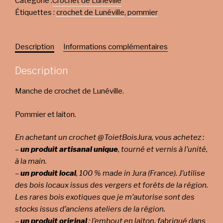
Catégorie :
Crochet de Lunéville
Étiquettes :
crochet de Lunéville
,
pommier
Description
Informations complémentaires
Description
Manche de crochet de Lunéville.
Pommier et laiton.
En achetant un crochet @ToietBoisJura, vous achetez :
–
un produit artisanal unique
, tourné et vernis à l’unité,
à la main.
–
un produit local
, 100 % made in Jura (France). J’utilise
des bois locaux issus des vergers et forêts de la région.
Les rares bois exotiques que je m’autorise sont des
stocks issus d’anciens ateliers de la région.
–
un produit original
: l’embout en laiton, fabriqué dans