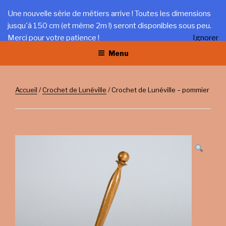
Aller
LA TRÉFILERIE
Une nouvelle série de métiers arrive ! Toutes les dimensions
au
jusqu'à 150 cm (et même 2m !) seront disponibles sous peu.
Gîte et artisanat au coeur du Jura
contenu
Merci pour votre patience !
Ignorer
principal
Menu
Accueil
/
Crochet de Lunéville
/ Crochet de Lunéville – pommier