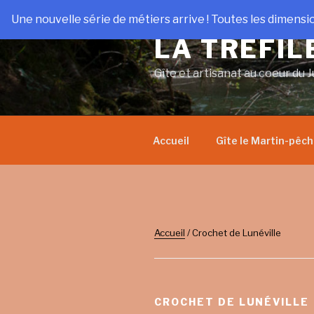
Aller
Une nouvelle série de métiers arrive ! Toutes les dimensi
au
LA TRÉFIL
contenu
principal
Gîte et artisanat au coeur du J
Accueil
Gîte le Martin-pêc
Accueil
/ Crochet de Lunéville
CROCHET DE LUNÉVILLE