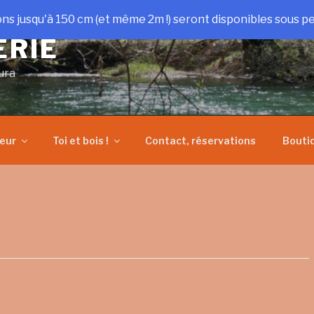
ons jusqu'à 150 cm (et même 2m !) seront disponibles sous pe
ERIE
ura
heur
Toi et bois !
Contact, réservations
Bouti