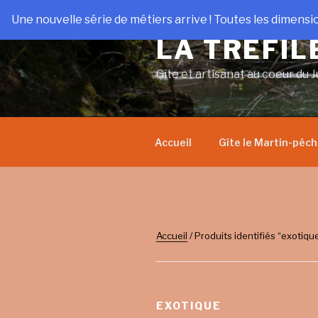
Aller
Une nouvelle série de métiers arrive ! Toutes les dimensi
au
LA TRÉFIL
contenu
principal
Gîte et artisanat au coeur du J
Accueil
Gîte le Martin-pêc
Accueil
/ Produits identifiés “exotiqu
EXOTIQUE