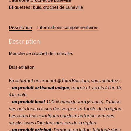
Catégorie :
Crochet de Lunéville
Étiquettes :
buis
,
crochet de Lunéville
Description
Informations complémentaires
Description
Manche de crochet de Lunéville.
Buis et laiton.
En achetant un crochet @ToietBoisJura, vous achetez :
–
un produit artisanal unique
, tourné et vernis à l’unité,
à la main.
–
un produit local
, 100 % made in Jura (France). J’utilise
des bois locaux issus des vergers et forêts de la région.
Les rares bois exotiques que je m’autorise sont des
stocks issus d’anciens ateliers de la région.
–
un produit original
: l’embout en laiton, fabriqué dans