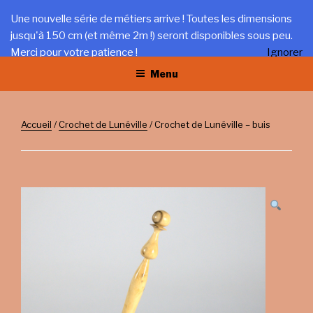
Aller
LA TRÉFILERIE
Une nouvelle série de métiers arrive ! Toutes les dimensions
au
jusqu'à 150 cm (et même 2m !) seront disponibles sous peu.
Gîte et artisanat au coeur du Jura
contenu
Merci pour votre patience !
Ignorer
principal
Menu
Accueil
/
Crochet de Lunéville
/ Crochet de Lunéville – buis