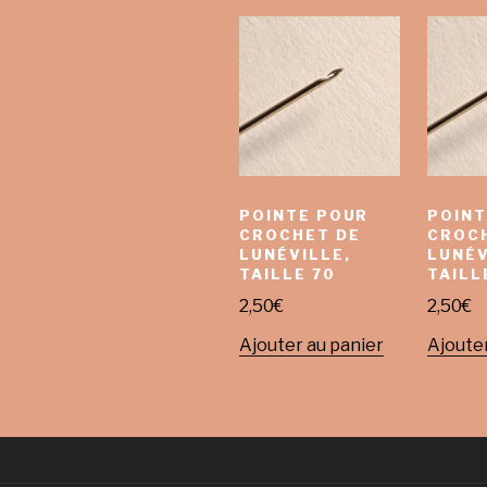
POINTE POUR
POINT
CROCHET DE
CROC
LUNÉVILLE,
LUNÉV
TAILLE 70
TAILL
2,50
€
2,50
€
Ajouter au panier
Ajouter