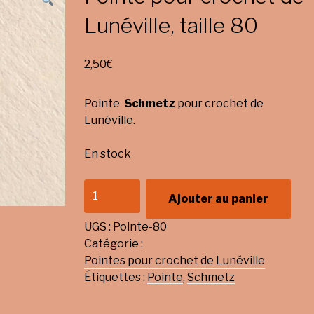
Lunéville, taille 80
2,50
€
Pointe
Schmetz
pour crochet de
Lunéville.
En stock
quantité
Ajouter au panier
de
Pointe
UGS :
Pointe-80
pour
Catégorie :
crochet
Pointes pour crochet de Lunéville
de
Étiquettes :
Pointe
,
Schmetz
Lunéville,
taille