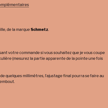
80
complémentaires
lle, de la marque
Schmetz
.
isant votre commande si vous souhaitez que je vous coupe
culière (mesurez la partie apparente de la pointe une fois
e quelques millimètres, l’ajustage final pourra se faire au
 embout.