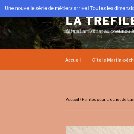
Aller
Une nouvelle série de métiers arrive ! Toutes les dimensi
au
LA TRÉFIL
contenu
principal
Gîte et artisanat au coeur du J
Accueil
Gîte le Martin-pêc
Accueil
/
Pointes pour crochet de Lun