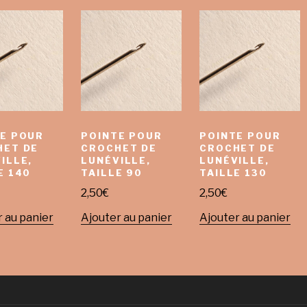
E POUR
POINTE POUR
POINTE POUR
HET DE
CROCHET DE
CROCHET DE
ILLE,
LUNÉVILLE,
LUNÉVILLE,
E 140
TAILLE 90
TAILLE 130
2,50
€
2,50
€
 au panier
Ajouter au panier
Ajouter au panier