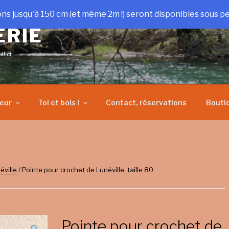
ons jusqu'à 150 cm (et même 2m !) seront disponibles sous pe
ERIE
ura
heur
Toi et bois !
Contact, réservations
Bouti
éville
/ Pointe pour crochet de Lunéville, taille 80
Pointe pour crochet de