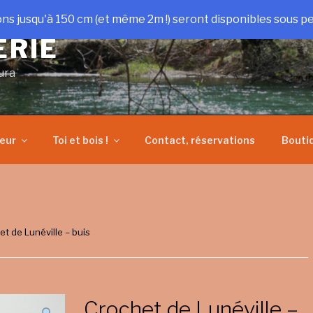
ons jusqu'à 150 cm (et même 2m !) seront disponibles sous pe
ERIE
ura
heur
Toi et bois !
Contact, réservations
Bouti
et de Lunéville – buis
Crochet de Lunéville –