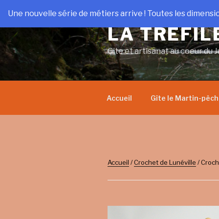
Aller
Une nouvelle série de métiers arrive ! Toutes les dimensi
au
LA TRÉFIL
contenu
principal
Gîte et artisanat au coeur du J
Accueil
Gîte le Martin-pêc
Accueil
/
Crochet de Lunéville
/ Croch