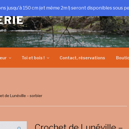
ons jusqu'à 150 cm (et même 2m !) seront disponibles sous pe
ERIE
ura
heur
Toi et bois !
Contact, réservations
Bouti
et de Lunéville – sorbier
Crochet de Lunéville –