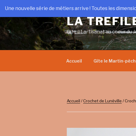
Aller
Une nouvelle série de métiers arrive ! Toutes les dimensi
au
LA TRÉFIL
contenu
principal
Gîte et artisanat au coeur du J
Accueil
Gîte le Martin-pêc
Accueil
/
Crochet de Lunéville
/ Croch