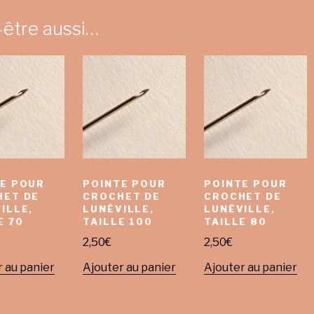
-être aussi…
E POUR
POINTE POUR
POINTE POUR
HET DE
CROCHET DE
CROCHET DE
ILLE,
LUNÉVILLE,
LUNÉVILLE,
E 70
TAILLE 100
TAILLE 80
2,50
€
2,50
€
 au panier
Ajouter au panier
Ajouter au panier