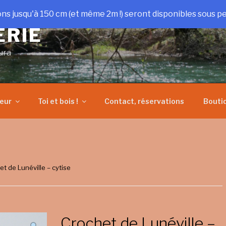
ons jusqu'à 150 cm (et même 2m !) seront disponibles sous pe
ERIE
ura
heur
Toi et bois !
Contact, réservations
Bouti
et de Lunéville – cytise
Crochet de Lunéville –