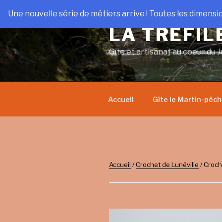
Aller
Une nouvelle série de métiers arrive ! Toutes les dimensi
au
LA TRÉFIL
contenu
principal
Gîte et artisanat au coeur du J
Accueil
Gîte le Martin-pêc
Accueil
/
Crochet de Lunéville
/ Croch