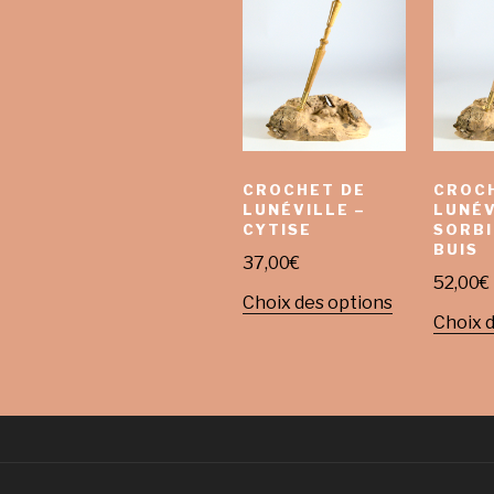
CROCHET DE
CROC
LUNÉVILLE –
LUNÉV
CYTISE
SORBI
BUIS
37,00
€
52,00
€
Choix des options
Choix 