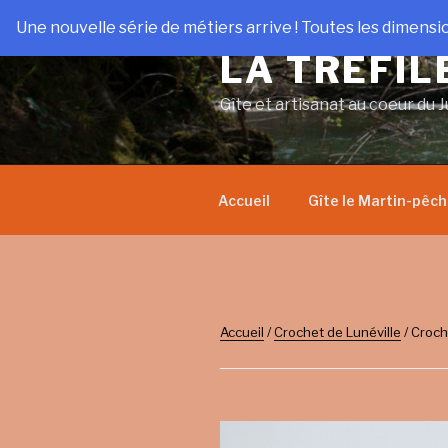
Aller
Une nouvelle série de métiers arrive ! Toutes les dimensi
au
LA TRÉFIL
contenu
principal
Gîte et artisanat au coeur du J
Accueil
Gîte le Martin-pêc
Accueil
/
Crochet de Lunéville
/ Croch