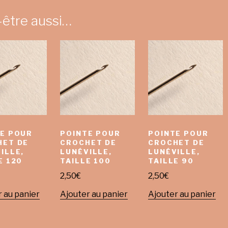
-être aussi…
E POUR
POINTE POUR
POINTE POUR
HET DE
CROCHET DE
CROCHET DE
ILLE,
LUNÉVILLE,
LUNÉVILLE,
E 120
TAILLE 100
TAILLE 90
2,50
€
2,50
€
 au panier
Ajouter au panier
Ajouter au panier