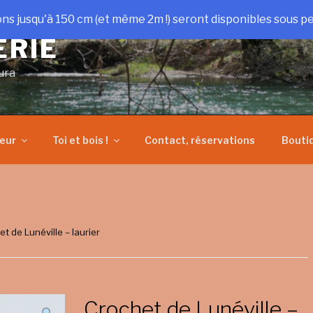
ons jusqu'à 150 cm (et même 2m !) seront disponibles sous pe
ERIE
ura
heur
Toi et bois !
Contact, réservations
Bouti
et de Lunéville – laurier
Crochet de Lunéville –